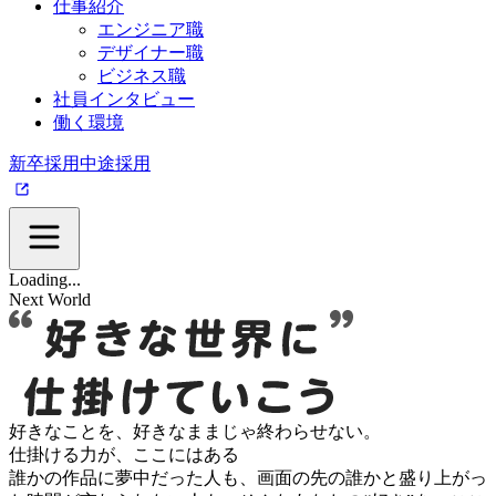
仕事紹介
エンジニア職
デザイナー職
ビジネス職
社員インタビュー
働く環境
新卒採用
中途採用
Loading
...
Next World
好きなことを、
好きなままじゃ終わらせない。
仕掛ける力が、ここにはある
誰かの作品に夢中だった人も、
画面の先の誰かと盛り上がっ