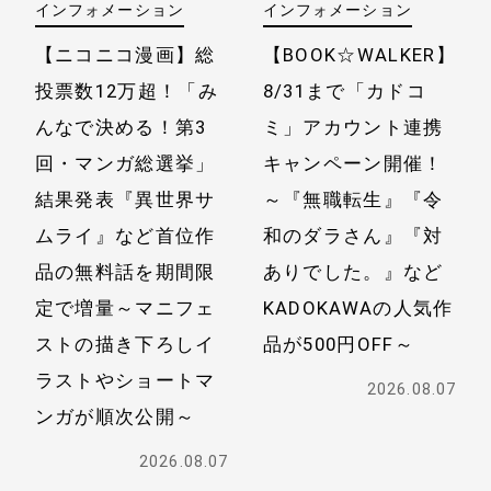
インフォメーション
インフォメーション
【ニコニコ漫画】総
【BOOK☆WALKER】
投票数12万超！
「み
8/31まで「カドコ
んなで決める！第3
ミ」アカウント連携
回・マンガ総選挙」
キャンペーン開催！
結果発表
『異世界サ
～『無職転生』『令
ムライ』など首位作
和のダラさん』『対
品の無料話を期間限
ありでした。』など
定で増量
～マニフェ
KADOKAWAの人気作
ストの描き下ろしイ
品が500円OFF～
ラストや
ショートマ
2026.08.07
ンガが順次公開～
2026.08.07