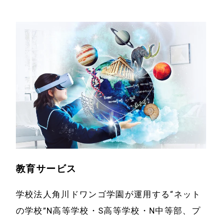
資料
クリエイターサ
ポート
電子公告
イベント
2014年以前のIR
資料
教育サービス
採用情報
ゲーム
電子書籍関連サ
お問い合わせ
ービス
電子書籍取次事
業
教育サービス
技術・開発
学校法人角川ドワンゴ学園が運用する“ネット
の学校”N高等学校・S高等学校・N中等部、プ